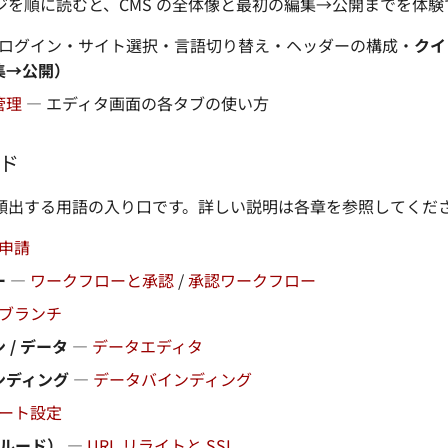
ジを順に読むと、CMS の全体像と最初の編集→公開までを体験
 ログイン・サイト選択・言語切り替え・ヘッダーの構成・
クイ
集→公開）
管理
— エディタ画面の各タブの使い方
ド
頻出する用語の入り口です。詳しい説明は各章を参照してくだ
申請
ー
—
ワークフローと承認
/
承認ワークフロー
ブランチ
 / データ
—
データエディタ
ンディング
—
データバインディング
ート設定
クルード）
—
URL リライトと SSI